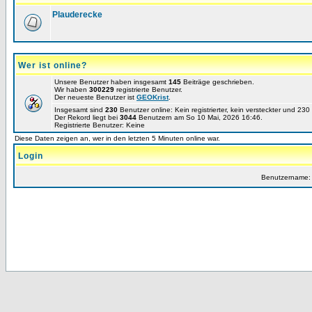
Plauderecke
Wer ist online?
Unsere Benutzer haben insgesamt
145
Beiträge geschrieben.
Wir haben
300229
registrierte Benutzer.
Der neueste Benutzer ist
GEOKrist
.
Insgesamt sind
230
Benutzer online: Kein registrierter, kein versteckter und 23
Der Rekord liegt bei
3044
Benutzern am So 10 Mai, 2026 16:46.
Registrierte Benutzer: Keine
Diese Daten zeigen an, wer in den letzten 5 Minuten online war.
Login
Benutzername