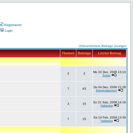
Registrieren
Login
Unbeantwortete Beiträge anzeigen
Themen
Beiträge
Letzter Beitrag
Mo 22 Dez, 2008 13:13
3
3
Sumo
Do 04 Dez, 2008 21:28
7
63
Kriegerdaemon
So 21 Sep, 2008 14:19
3
15
Yakisoba
Sa 14 Feb, 2009 13:39
7
15
Yakisoba