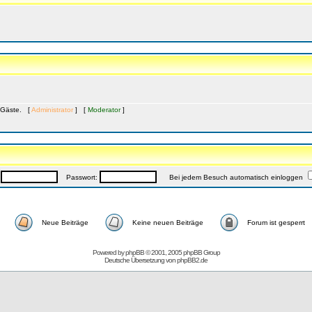
0 Gäste. [
Administrator
] [
Moderator
]
:
Passwort:
Bei jedem Besuch automatisch einloggen
Neue Beiträge
Keine neuen Beiträge
Forum ist gesperrt
Powered by
phpBB
© 2001, 2005 phpBB Group
Deutsche Übersetzung von
phpBB2.de