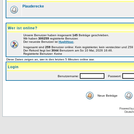
Plauderecke
Wer ist online?
Unsere Benutzer haben insgesamt
145
Beiträge geschrieben.
Wir haben
300259
registrierte Benutzer.
Der neueste Benutzer ist
HughHouc
.
Insgesamt sind
259
Benutzer online: Kein registrierter, kein versteckter und 25
Der Rekord liegt bei
3044
Benutzern am So 10 Mai, 2026 16:46.
Registrierte Benutzer: Keine
Diese Daten zeigen an, wer in den letzten 5 Minuten online war.
Login
Benutzername:
Passwort:
Neue Beiträge
Powered by
Deutsch