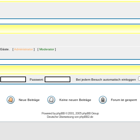
1 Gäste. [
Administrator
] [
Moderator
]
:
Passwort:
Bei jedem Besuch automatisch einloggen
Neue Beiträge
Keine neuen Beiträge
Forum ist gesperrt
Powered by
phpBB
© 2001, 2005 phpBB Group
Deutsche Übersetzung von
phpBB2.de