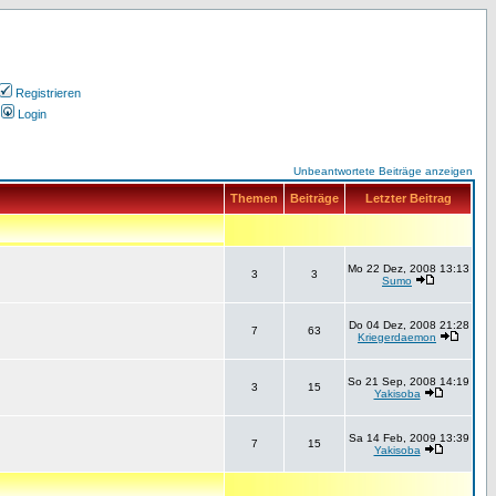
Registrieren
Login
Unbeantwortete Beiträge anzeigen
Themen
Beiträge
Letzter Beitrag
Mo 22 Dez, 2008 13:13
3
3
Sumo
Do 04 Dez, 2008 21:28
7
63
Kriegerdaemon
So 21 Sep, 2008 14:19
3
15
Yakisoba
Sa 14 Feb, 2009 13:39
7
15
Yakisoba