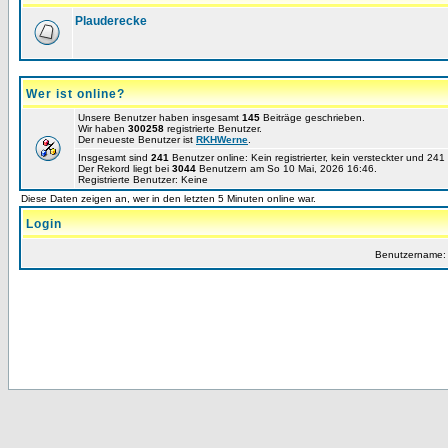
Plauderecke
Wer ist online?
Unsere Benutzer haben insgesamt
145
Beiträge geschrieben.
Wir haben
300258
registrierte Benutzer.
Der neueste Benutzer ist
RKHWerne
.
Insgesamt sind
241
Benutzer online: Kein registrierter, kein versteckter und 24
Der Rekord liegt bei
3044
Benutzern am So 10 Mai, 2026 16:46.
Registrierte Benutzer: Keine
Diese Daten zeigen an, wer in den letzten 5 Minuten online war.
Login
Benutzername