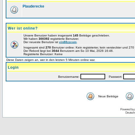
Plauderecke
Wer ist online?
Unsere Benutzer haben insgesamt
145
Beiträge geschrieben.
Wir haben
300392
registrierte Benutzer.
Der neueste Benutzer ist
vin88zzcom
.
Insgesamt sind
270
Benutzer online: Kein registrierter, kein versteckter und 27
Der Rekord liegt bei
3044
Benutzern am So 10 Mai, 2026 16:46.
Registrierte Benutzer: Keine
Diese Daten zeigen an, wer in den letzten 5 Minuten online war.
Login
Benutzername:
Passwort:
Neue Beiträge
Powered by
Deutsch