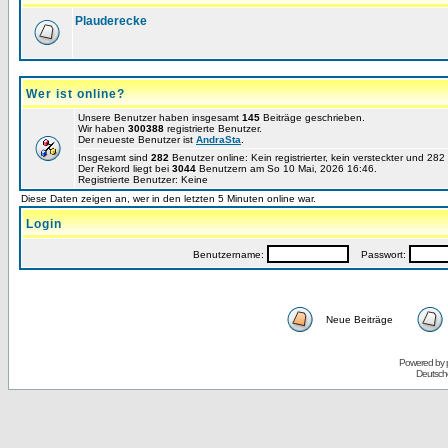
Plauderecke
Wer ist online?
Unsere Benutzer haben insgesamt
145
Beiträge geschrieben.
Wir haben
300388
registrierte Benutzer.
Der neueste Benutzer ist
AndraSta
.
Insgesamt sind
282
Benutzer online: Kein registrierter, kein versteckter und 28
Der Rekord liegt bei
3044
Benutzern am So 10 Mai, 2026 16:46.
Registrierte Benutzer: Keine
Diese Daten zeigen an, wer in den letzten 5 Minuten online war.
Login
Benutzername:
Passwort:
Neue Beiträge
Powered by
Deutsch