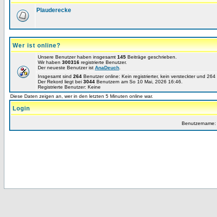
Plauderecke
Wer ist online?
Unsere Benutzer haben insgesamt
145
Beiträge geschrieben.
Wir haben
300316
registrierte Benutzer.
Der neueste Benutzer ist
AnaDeuch
.
Insgesamt sind
264
Benutzer online: Kein registrierter, kein versteckter und 26
Der Rekord liegt bei
3044
Benutzern am So 10 Mai, 2026 16:46.
Registrierte Benutzer: Keine
Diese Daten zeigen an, wer in den letzten 5 Minuten online war.
Login
Benutzername