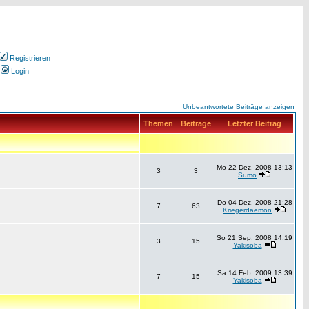
Registrieren
Login
Unbeantwortete Beiträge anzeigen
Themen
Beiträge
Letzter Beitrag
Mo 22 Dez, 2008 13:13
3
3
Sumo
Do 04 Dez, 2008 21:28
7
63
Kriegerdaemon
So 21 Sep, 2008 14:19
3
15
Yakisoba
Sa 14 Feb, 2009 13:39
7
15
Yakisoba