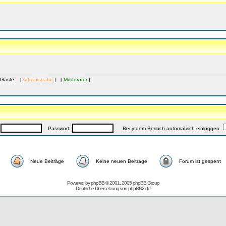
4 Gäste. [
Administrator
] [
Moderator
]
:
Passwort:
Bei jedem Besuch automatisch einloggen
Neue Beiträge
Keine neuen Beiträge
Forum ist gesperrt
Powered by
phpBB
© 2001, 2005 phpBB Group
Deutsche Übersetzung von
phpBB2.de