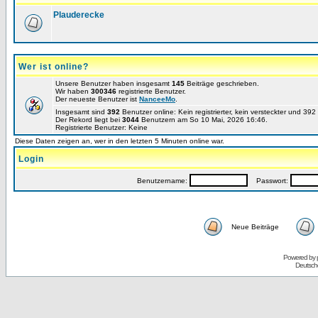
Plauderecke
Wer ist online?
Unsere Benutzer haben insgesamt
145
Beiträge geschrieben.
Wir haben
300346
registrierte Benutzer.
Der neueste Benutzer ist
NanceeMo
.
Insgesamt sind
392
Benutzer online: Kein registrierter, kein versteckter und 39
Der Rekord liegt bei
3044
Benutzern am So 10 Mai, 2026 16:46.
Registrierte Benutzer: Keine
Diese Daten zeigen an, wer in den letzten 5 Minuten online war.
Login
Benutzername:
Passwort:
Neue Beiträge
Powered by
Deutsch