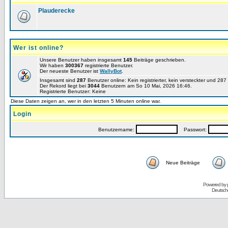
Plauderecke
Wer ist online?
Unsere Benutzer haben insgesamt
145
Beiträge geschrieben.
Wir haben
300367
registrierte Benutzer.
Der neueste Benutzer ist
WallyBot
.
Insgesamt sind
287
Benutzer online: Kein registrierter, kein versteckter und 28
Der Rekord liegt bei
3044
Benutzern am So 10 Mai, 2026 16:46.
Registrierte Benutzer: Keine
Diese Daten zeigen an, wer in den letzten 5 Minuten online war.
Login
Benutzername:
Passwort:
Neue Beiträge
Powered by
Deutsch