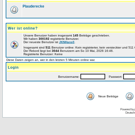
Plauderecke
Wer ist online?
Unsere Benutzer haben insgesamt
145
Beiträge geschrieben.
Wir haben
300192
registrierte Benutzer.
Der neueste Benutzer ist
JKNHans0
.
Insgesamt sind
511
Benutzer online: Kein registrierter, kein versteckter und 51
Der Rekord liegt bei
3044
Benutzern am So 10 Mai, 2026 16:46.
Registrierte Benutzer: Keine
Diese Daten zeigen an, wer in den letzten 5 Minuten online war.
Login
Benutzername:
Passwort:
Neue Beiträge
Powered by
Deutsch