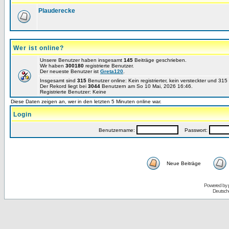
Plauderecke
Wer ist online?
Unsere Benutzer haben insgesamt
145
Beiträge geschrieben.
Wir haben
300180
registrierte Benutzer.
Der neueste Benutzer ist
Greta120
.
Insgesamt sind
315
Benutzer online: Kein registrierter, kein versteckter und 31
Der Rekord liegt bei
3044
Benutzern am So 10 Mai, 2026 16:46.
Registrierte Benutzer: Keine
Diese Daten zeigen an, wer in den letzten 5 Minuten online war.
Login
Benutzername:
Passwort:
Neue Beiträge
Powered by
Deutsch