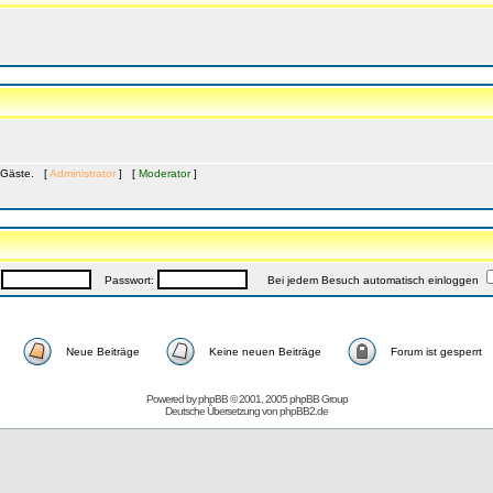
6 Gäste. [
Administrator
] [
Moderator
]
:
Passwort:
Bei jedem Besuch automatisch einloggen
Neue Beiträge
Keine neuen Beiträge
Forum ist gesperrt
Powered by
phpBB
© 2001, 2005 phpBB Group
Deutsche Übersetzung von
phpBB2.de