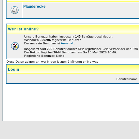
Plauderecke
Wer ist online?
Unsere Benutzer haben insgesamt
145
Beiträge geschrieben.
Wir haben
300296
registrierte Benutzer.
Der neueste Benutzer ist
AnnettaL
.
Insgesamt sind
266
Benutzer online: Kein registrierter, kein versteckter und 26
Der Rekord liegt bei
3044
Benutzern am So 10 Mai, 2026 16:46.
Registrierte Benutzer: Keine
Diese Daten zeigen an, wer in den letzten 5 Minuten online war.
Login
Benutzername