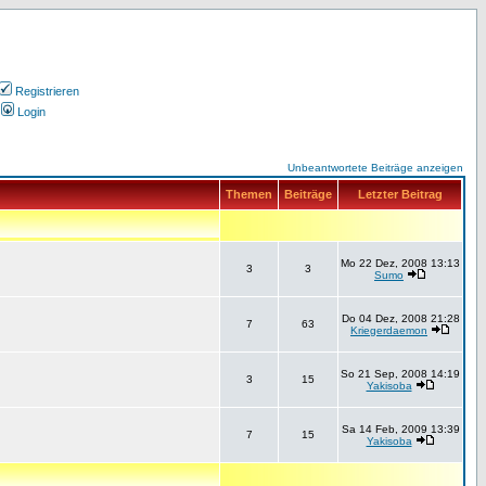
Registrieren
Login
Unbeantwortete Beiträge anzeigen
Themen
Beiträge
Letzter Beitrag
Mo 22 Dez, 2008 13:13
3
3
Sumo
Do 04 Dez, 2008 21:28
7
63
Kriegerdaemon
So 21 Sep, 2008 14:19
3
15
Yakisoba
Sa 14 Feb, 2009 13:39
7
15
Yakisoba