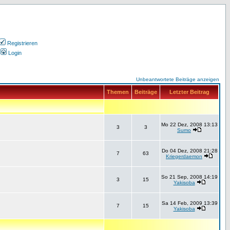
Registrieren
Login
Unbeantwortete Beiträge anzeigen
Themen
Beiträge
Letzter Beitrag
Mo 22 Dez, 2008 13:13
3
3
Sumo
Do 04 Dez, 2008 21:28
7
63
Kriegerdaemon
So 21 Sep, 2008 14:19
3
15
Yakisoba
Sa 14 Feb, 2009 13:39
7
15
Yakisoba