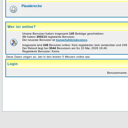
Plauderecke
Wer ist online?
Unsere Benutzer haben insgesamt
145
Beiträge geschrieben.
Wir haben
300213
registrierte Benutzer.
Der neueste Benutzer ist
trangchuhitclubcomco
.
Insgesamt sind
248
Benutzer online: Kein registrierter, kein versteckter und 24
Der Rekord liegt bei
3044
Benutzern am So 10 Mai, 2026 16:46.
Registrierte Benutzer: Keine
Diese Daten zeigen an, wer in den letzten 5 Minuten online war.
Login
Benutzername