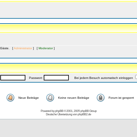
8 Gäste. [
Administrator
] [
Moderator
]
:
Passwort:
Bei jedem Besuch automatisch einloggen
Neue Beiträge
Keine neuen Beiträge
Forum ist gesperrt
Powered by
phpBB
© 2001, 2005 phpBB Group
Deutsche Übersetzung von
phpBB2.de