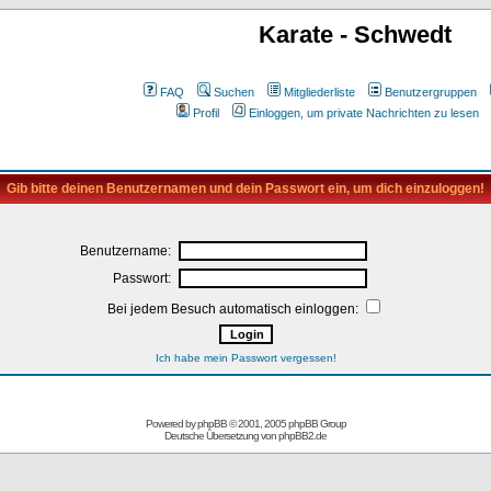
Karate - Schwedt
FAQ
Suchen
Mitgliederliste
Benutzergruppen
Profil
Einloggen, um private Nachrichten zu lesen
Gib bitte deinen Benutzernamen und dein Passwort ein, um dich einzuloggen!
Benutzername:
Passwort:
Bei jedem Besuch automatisch einloggen:
Ich habe mein Passwort vergessen!
Powered by
phpBB
© 2001, 2005 phpBB Group
Deutsche Übersetzung von
phpBB2.de