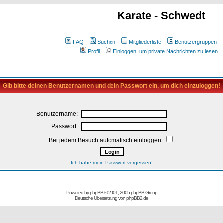
Karate - Schwedt
FAQ
Suchen
Mitgliederliste
Benutzergruppen
Profil
Einloggen, um private Nachrichten zu lesen
Gib bitte deinen Benutzernamen und dein Passwort ein, um dich einzuloggen!
Benutzername:
Passwort:
Bei jedem Besuch automatisch einloggen:
Ich habe mein Passwort vergessen!
Powered by
phpBB
© 2001, 2005 phpBB Group
Deutsche Übersetzung von
phpBB2.de