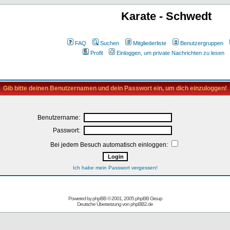
Karate - Schwedt
FAQ
Suchen
Mitgliederliste
Benutzergruppen
Profil
Einloggen, um private Nachrichten zu lesen
Gib bitte deinen Benutzernamen und dein Passwort ein, um dich einzuloggen!
Benutzername:
Passwort:
Bei jedem Besuch automatisch einloggen:
Ich habe mein Passwort vergessen!
Powered by
phpBB
© 2001, 2005 phpBB Group
Deutsche Übersetzung von
phpBB2.de