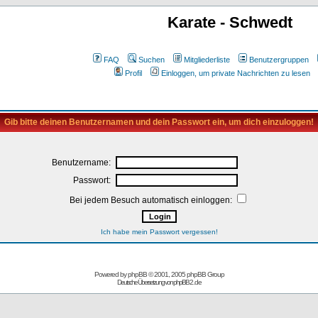
Karate - Schwedt
FAQ
Suchen
Mitgliederliste
Benutzergruppen
Profil
Einloggen, um private Nachrichten zu lesen
Gib bitte deinen Benutzernamen und dein Passwort ein, um dich einzuloggen!
Benutzername:
Passwort:
Bei jedem Besuch automatisch einloggen:
Ich habe mein Passwort vergessen!
Powered by
phpBB
© 2001, 2005 phpBB Group
Deutsche Übersetzung von
phpBB2.de