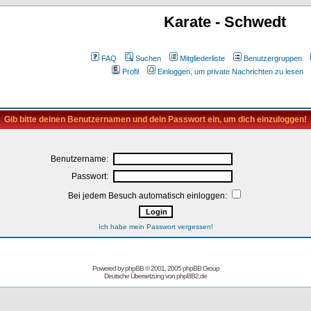
Karate - Schwedt
FAQ
Suchen
Mitgliederliste
Benutzergruppen
Profil
Einloggen, um private Nachrichten zu lesen
Gib bitte deinen Benutzernamen und dein Passwort ein, um dich einzuloggen!
Benutzername:
Passwort:
Bei jedem Besuch automatisch einloggen:
Ich habe mein Passwort vergessen!
Powered by
phpBB
© 2001, 2005 phpBB Group
Deutsche Übersetzung von
phpBB2.de