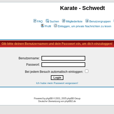
Karate - Schwedt
FAQ
Suchen
Mitgliederliste
Benutzergruppen
Profil
Einloggen, um private Nachrichten zu lesen
Gib bitte deinen Benutzernamen und dein Passwort ein, um dich einzuloggen!
Benutzername:
Passwort:
Bei jedem Besuch automatisch einloggen:
Ich habe mein Passwort vergessen!
Powered by
phpBB
© 2001, 2005 phpBB Group
Deutsche Übersetzung von
phpBB2.de