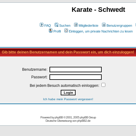
Karate - Schwedt
FAQ
Suchen
Mitgliederliste
Benutzergruppen
Profil
Einloggen, um private Nachrichten zu lesen
Gib bitte deinen Benutzernamen und dein Passwort ein, um dich einzuloggen!
Benutzername:
Passwort:
Bei jedem Besuch automatisch einloggen:
Ich habe mein Passwort vergessen!
Powered by
phpBB
© 2001, 2005 phpBB Group
Deutsche Übersetzung von
phpBB2.de