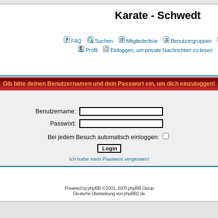
Karate - Schwedt
FAQ
Suchen
Mitgliederliste
Benutzergruppen
Profil
Einloggen, um private Nachrichten zu lesen
Gib bitte deinen Benutzernamen und dein Passwort ein, um dich einzuloggen!
Benutzername:
Passwort:
Bei jedem Besuch automatisch einloggen:
Ich habe mein Passwort vergessen!
Powered by
phpBB
© 2001, 2005 phpBB Group
Deutsche Übersetzung von
phpBB2.de