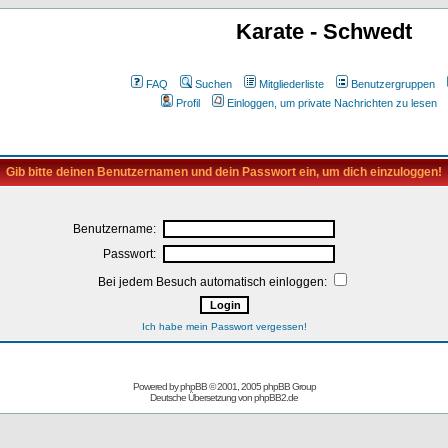
Karate - Schwedt
FAQ
Suchen
Mitgliederliste
Benutzergruppen
Profil
Einloggen, um private Nachrichten zu lesen
Gib bitte deinen Benutzernamen und dein Passwort ein, um dich einzuloggen!
Benutzername:
Passwort:
Bei jedem Besuch automatisch einloggen:
Ich habe mein Passwort vergessen!
Powered by
phpBB
© 2001, 2005 phpBB Group
Deutsche Übersetzung von
phpBB2.de