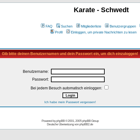
Karate - Schwedt
FAQ
Suchen
Mitgliederliste
Benutzergruppen
Profil
Einloggen, um private Nachrichten zu lesen
Gib bitte deinen Benutzernamen und dein Passwort ein, um dich einzuloggen!
Benutzername:
Passwort:
Bei jedem Besuch automatisch einloggen:
Ich habe mein Passwort vergessen!
Powered by
phpBB
© 2001, 2005 phpBB Group
Deutsche Übersetzung von
phpBB2.de