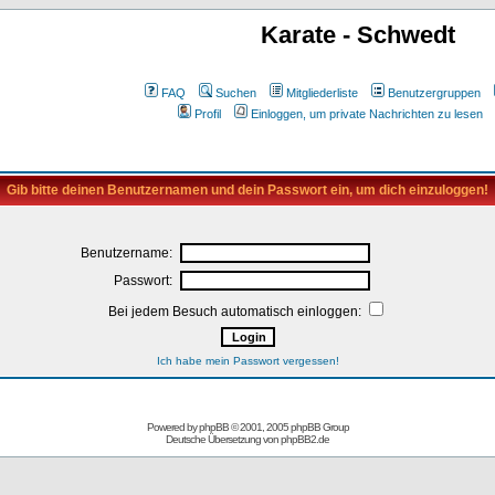
Karate - Schwedt
FAQ
Suchen
Mitgliederliste
Benutzergruppen
Profil
Einloggen, um private Nachrichten zu lesen
Gib bitte deinen Benutzernamen und dein Passwort ein, um dich einzuloggen!
Benutzername:
Passwort:
Bei jedem Besuch automatisch einloggen:
Ich habe mein Passwort vergessen!
Powered by
phpBB
© 2001, 2005 phpBB Group
Deutsche Übersetzung von
phpBB2.de