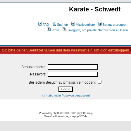
Karate - Schwedt
FAQ
Suchen
Mitgliederliste
Benutzergruppen
Profil
Einloggen, um private Nachrichten zu lesen
Gib bitte deinen Benutzernamen und dein Passwort ein, um dich einzuloggen!
Benutzername:
Passwort:
Bei jedem Besuch automatisch einloggen:
Ich habe mein Passwort vergessen!
Powered by
phpBB
© 2001, 2005 phpBB Group
Deutsche Übersetzung von
phpBB2.de