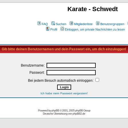
Karate - Schwedt
FAQ
Suchen
Mitgliederliste
Benutzergruppen
Profil
Einloggen, um private Nachrichten zu lesen
Gib bitte deinen Benutzernamen und dein Passwort ein, um dich einzuloggen!
Benutzername:
Passwort:
Bei jedem Besuch automatisch einloggen:
Ich habe mein Passwort vergessen!
Powered by
phpBB
© 2001, 2005 phpBB Group
Deutsche Übersetzung von
phpBB2.de