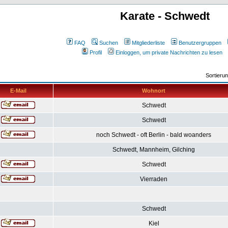
Karate - Schwedt
FAQ
Suchen
Mitgliederliste
Benutzergruppen
Profil
Einloggen, um private Nachrichten zu lesen
Sortieru
E-Mail
Wohnort
Schwedt
Schwedt
noch Schwedt - oft Berlin - bald woanders
Schwedt, Mannheim, Gilching
Schwedt
Vierraden
Schwedt
Kiel