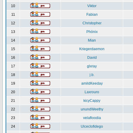
10
Viktor
11
Fabian
12
Christopher
13
Phönix
14
Mian
15
Kriegerdaemon
16
David
17
glxray
18
j.b.
19
amildKeeday
20
Laxrouro
21
kicyCappy
22
unundWeethy
23
velafloodia
24
Ulceclofidego