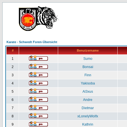
Karate - Schwedt Foren-Übersicht
#
Benutzername
1
Sumo
2
Bonsai
3
Finn
4
Yakisoba
5
Al3xus
6
Andre
7
Dietmar
8
xLonelyWolfx
9
Kathrin