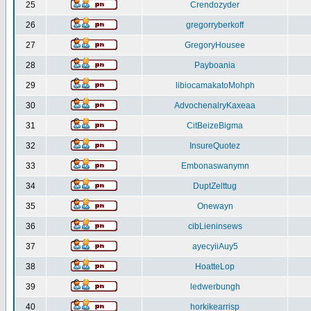
25
Crendozyder
26
gregorryberkoff
27
GregoryHousee
28
Payboania
29
libiocamakatoMohph
30
AdvochenalryKaxeaa
31
CitBeizeBigma
32
InsureQuotez
33
Embonaswanymn
34
DuptZelttug
35
Onewayn
36
cibLieninsews
37
ayecyiiAuy5
38
HoatteLop
39
ledwerbungh
40
horkikearrisp