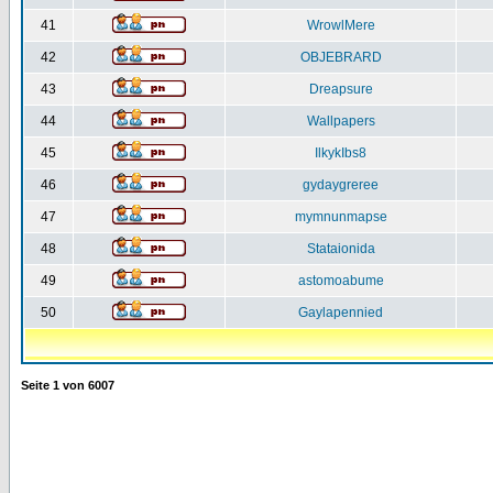
41
WrowlMere
42
OBJEBRARD
43
Dreapsure
44
Wallpapers
45
IlkykIbs8
46
gydaygreree
47
mymnunmapse
48
Stataionida
49
astomoabume
50
Gaylapennied
Seite
1
von
6007