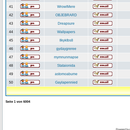
41
WrowlMere
42
OBJEBRARD
43
Dreapsure
44
Wallpapers
45
IlkykIbs8
46
gydaygreree
47
mymnunmapse
48
Stataionida
49
astomoabume
50
Gaylapennied
Seite
1
von
6004
Powered by