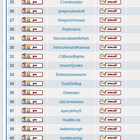
25
Crendozyder
26
gregorryberkoff
27
GregoryHousee
28
Payboania
29
libiocamakatoMohph
30
AdvochenalryKaxeaa
31
CitBeizeBigma
32
InsureQuotez
33
Embonaswanymn
34
DuptZelttug
35
Onewayn
36
cibLieninsews
37
ayecyiiAuy5
38
HoatteLop
39
ledwerbungh
40
horkikearrisp