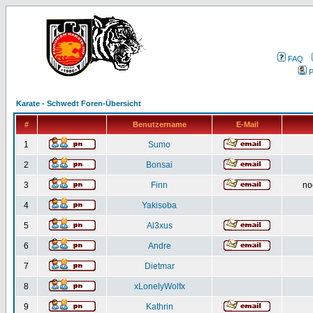
FAQ
P
Karate - Schwedt Foren-Übersicht
#
Benutzername
E-Mail
1
Sumo
2
Bonsai
3
Finn
no
4
Yakisoba
5
Al3xus
6
Andre
7
Dietmar
8
xLonelyWolfx
9
Kathrin