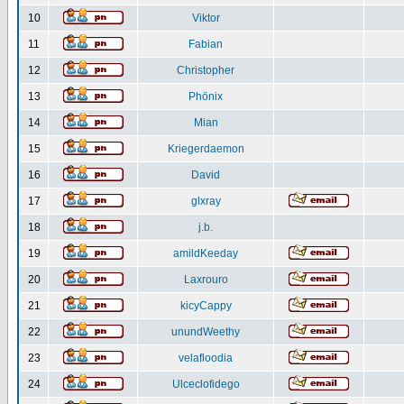
10
Viktor
11
Fabian
12
Christopher
13
Phönix
14
Mian
15
Kriegerdaemon
16
David
17
glxray
18
j.b.
19
amildKeeday
20
Laxrouro
21
kicyCappy
22
unundWeethy
23
velafloodia
24
Ulceclofidego