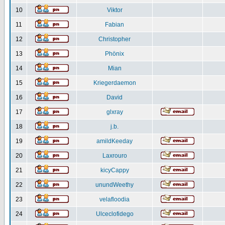
10
Viktor
11
Fabian
12
Christopher
13
Phönix
14
Mian
15
Kriegerdaemon
16
David
17
glxray
18
j.b.
19
amildKeeday
20
Laxrouro
21
kicyCappy
22
unundWeethy
23
velafloodia
24
Ulceclofidego