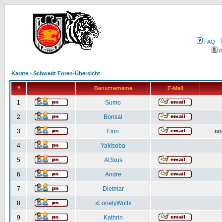
FAQ
P
Karate - Schwedt Foren-Übersicht
#
Benutzername
E-Mail
1
Sumo
2
Bonsai
3
Finn
no
4
Yakisoba
5
Al3xus
6
Andre
7
Dietmar
8
xLonelyWolfx
9
Kathrin