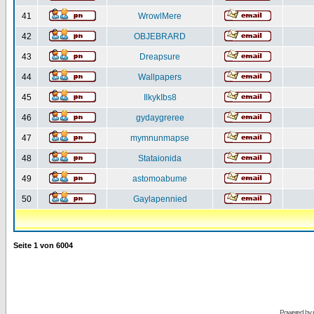
41
WrowlMere
42
OBJEBRARD
43
Dreapsure
44
Wallpapers
45
IlkykIbs8
46
gydaygreree
47
mymnunmapse
48
Stataionida
49
astomoabume
50
Gaylapennied
Seite
1
von
6004
Powered by