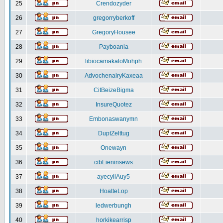
25
Crendozyder
26
gregorryberkoff
27
GregoryHousee
28
Payboania
29
libiocamakatoMohph
30
AdvochenalryKaxeaa
31
CitBeizeBigma
32
InsureQuotez
33
Embonaswanymn
34
DuptZelttug
35
Onewayn
36
cibLieninsews
37
ayecyiiAuy5
38
HoatteLop
39
ledwerbungh
40
horkikearrisp