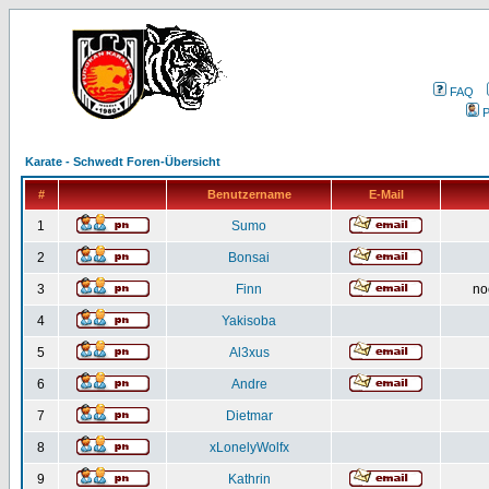
FAQ
P
Karate - Schwedt Foren-Übersicht
#
Benutzername
E-Mail
1
Sumo
2
Bonsai
3
Finn
no
4
Yakisoba
5
Al3xus
6
Andre
7
Dietmar
8
xLonelyWolfx
9
Kathrin