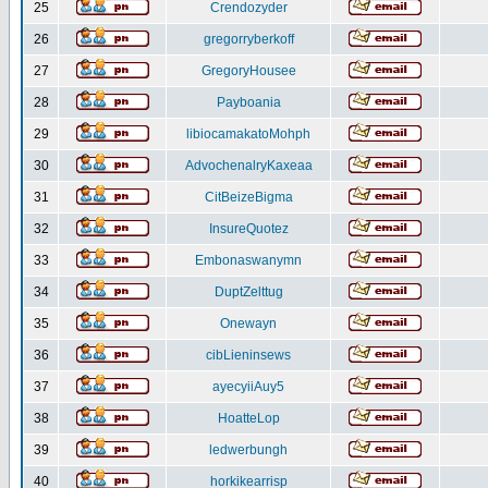
25
Crendozyder
26
gregorryberkoff
27
GregoryHousee
28
Payboania
29
libiocamakatoMohph
30
AdvochenalryKaxeaa
31
CitBeizeBigma
32
InsureQuotez
33
Embonaswanymn
34
DuptZelttug
35
Onewayn
36
cibLieninsews
37
ayecyiiAuy5
38
HoatteLop
39
ledwerbungh
40
horkikearrisp