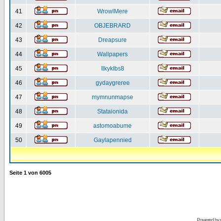
41
WrowlMere
42
OBJEBRARD
43
Dreapsure
44
Wallpapers
45
IlkykIbs8
46
gydaygreree
47
mymnunmapse
48
Stataionida
49
astomoabume
50
Gaylapennied
Seite
1
von
6005
Powered by