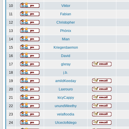
10
Viktor
11
Fabian
12
Christopher
13
Phönix
14
Mian
15
Kriegerdaemon
16
David
17
glxray
18
j.b.
19
amildKeeday
20
Laxrouro
21
kicyCappy
22
unundWeethy
23
velafloodia
24
Ulceclofidego