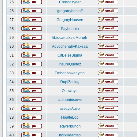
25
Crendozyder
26
gregorryberkoff
27
GregoryHousee
28
Payboania
29
libiocamakatoMohph
30
AdvochenalryKaxeaa
31
CitBeizeBigma
32
InsureQuotez
33
Embonaswanymn
34
DuptZelttug
35
Onewayn
36
cibLieninsews
37
ayecyiiAuy5
38
HoatteLop
39
ledwerbungh
40
horkikearrisp