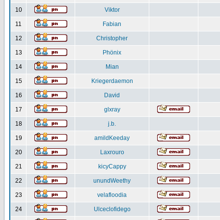
10
Viktor
11
Fabian
12
Christopher
13
Phönix
14
Mian
15
Kriegerdaemon
16
David
17
glxray
18
j.b.
19
amildKeeday
20
Laxrouro
21
kicyCappy
22
unundWeethy
23
velafloodia
24
Ulceclofidego