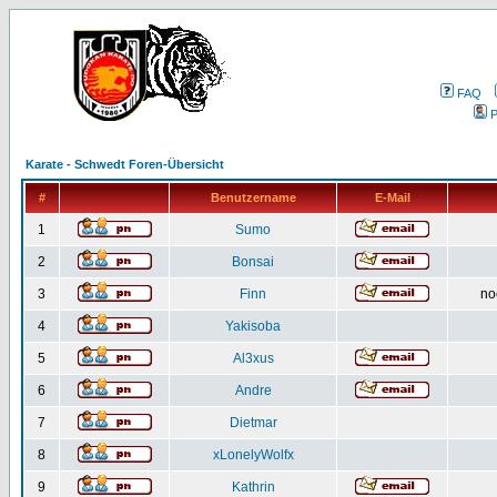
FAQ
P
Karate - Schwedt Foren-Übersicht
#
Benutzername
E-Mail
1
Sumo
2
Bonsai
3
Finn
no
4
Yakisoba
5
Al3xus
6
Andre
7
Dietmar
8
xLonelyWolfx
9
Kathrin