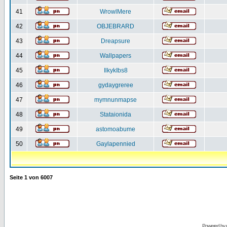
41
WrowlMere
42
OBJEBRARD
43
Dreapsure
44
Wallpapers
45
IlkykIbs8
46
gydaygreree
47
mymnunmapse
48
Stataionida
49
astomoabume
50
Gaylapennied
Seite
1
von
6007
Powered by