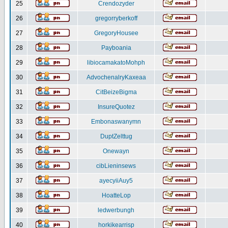
25
Crendozyder
26
gregorryberkoff
27
GregoryHousee
28
Payboania
29
libiocamakatoMohph
30
AdvochenalryKaxeaa
31
CitBeizeBigma
32
InsureQuotez
33
Embonaswanymn
34
DuptZelttug
35
Onewayn
36
cibLieninsews
37
ayecyiiAuy5
38
HoatteLop
39
ledwerbungh
40
horkikearrisp