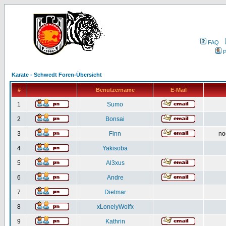
FAQ
P
Karate - Schwedt Foren-Übersicht
#
Benutzername
E-Mail
1
Sumo
2
Bonsai
3
Finn
no
4
Yakisoba
5
Al3xus
6
Andre
7
Dietmar
8
xLonelyWolfx
9
Kathrin