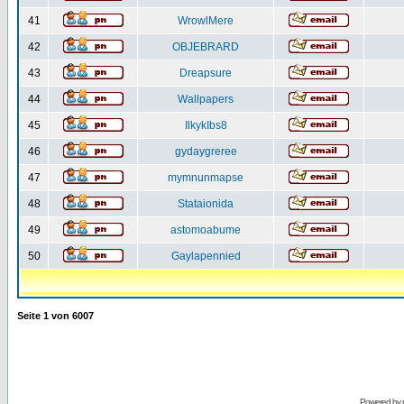
41
WrowlMere
42
OBJEBRARD
43
Dreapsure
44
Wallpapers
45
IlkykIbs8
46
gydaygreree
47
mymnunmapse
48
Stataionida
49
astomoabume
50
Gaylapennied
Seite
1
von
6007
Powered by