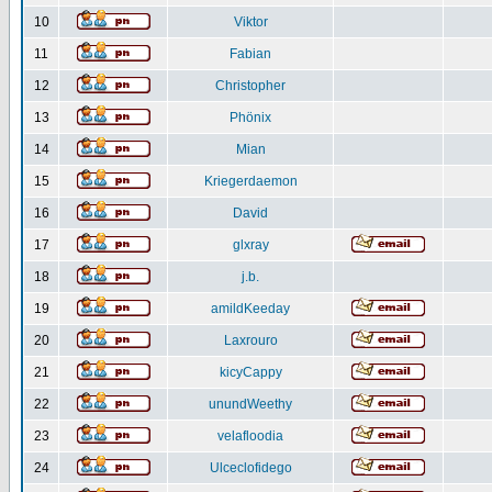
10
Viktor
11
Fabian
12
Christopher
13
Phönix
14
Mian
15
Kriegerdaemon
16
David
17
glxray
18
j.b.
19
amildKeeday
20
Laxrouro
21
kicyCappy
22
unundWeethy
23
velafloodia
24
Ulceclofidego