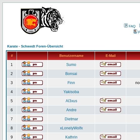
FAQ
P
Karate - Schwedt Foren-Übersicht
#
Benutzername
E-Mail
1
Sumo
2
Bonsai
3
Finn
no
4
Yakisoba
5
Al3xus
6
Andre
7
Dietmar
8
xLonelyWolfx
9
Kathrin