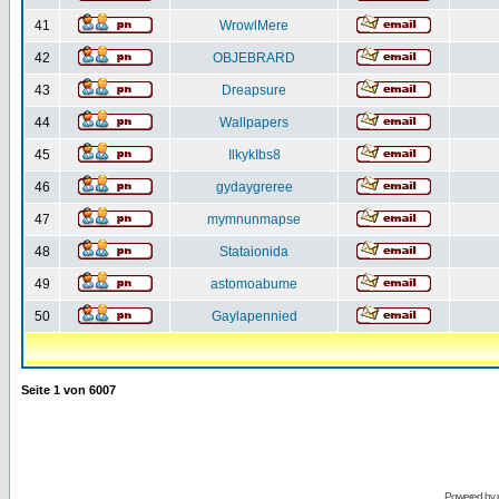
41
WrowlMere
42
OBJEBRARD
43
Dreapsure
44
Wallpapers
45
IlkykIbs8
46
gydaygreree
47
mymnunmapse
48
Stataionida
49
astomoabume
50
Gaylapennied
Seite
1
von
6007
Powered by