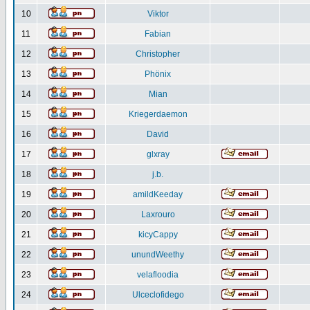
10
Viktor
11
Fabian
12
Christopher
13
Phönix
14
Mian
15
Kriegerdaemon
16
David
17
glxray
18
j.b.
19
amildKeeday
20
Laxrouro
21
kicyCappy
22
unundWeethy
23
velafloodia
24
Ulceclofidego