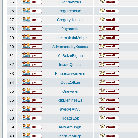
25
Crendozyder
26
gregorryberkoff
27
GregoryHousee
28
Payboania
29
libiocamakatoMohph
30
AdvochenalryKaxeaa
31
CitBeizeBigma
32
InsureQuotez
33
Embonaswanymn
34
DuptZelttug
35
Onewayn
36
cibLieninsews
37
ayecyiiAuy5
38
HoatteLop
39
ledwerbungh
40
horkikearrisp