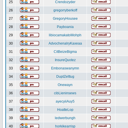
25
Crendozyder
26
gregorryberkoff
27
GregoryHousee
28
Payboania
29
libiocamakatoMohph
30
AdvochenalryKaxeaa
31
CitBeizeBigma
32
InsureQuotez
33
Embonaswanymn
34
DuptZelttug
35
Onewayn
36
cibLieninsews
37
ayecyiiAuy5
38
HoatteLop
39
ledwerbungh
40
horkikearrisp