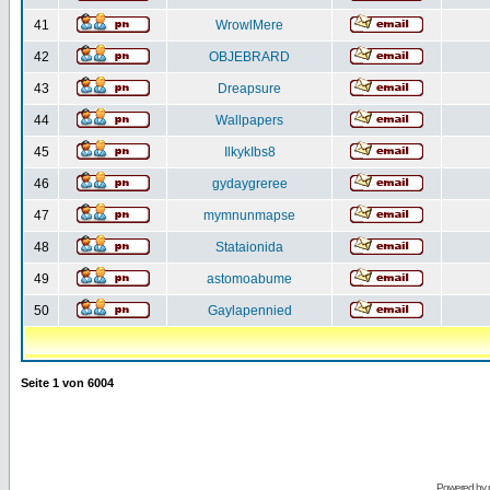
41
WrowlMere
42
OBJEBRARD
43
Dreapsure
44
Wallpapers
45
IlkykIbs8
46
gydaygreree
47
mymnunmapse
48
Stataionida
49
astomoabume
50
Gaylapennied
Seite
1
von
6004
Powered by