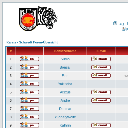
FAQ
P
Karate - Schwedt Foren-Übersicht
#
Benutzername
E-Mail
1
Sumo
2
Bonsai
3
Finn
no
4
Yakisoba
5
Al3xus
6
Andre
7
Dietmar
8
xLonelyWolfx
9
Kathrin