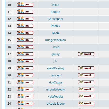
10
Viktor
11
Fabian
12
Christopher
13
Phönix
14
Mian
15
Kriegerdaemon
16
David
17
glxray
18
j.b.
19
amildKeeday
20
Laxrouro
21
kicyCappy
22
unundWeethy
23
velafloodia
24
Ulceclofidego