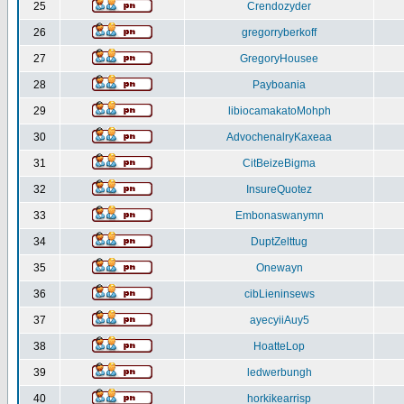
25
Crendozyder
26
gregorryberkoff
27
GregoryHousee
28
Payboania
29
libiocamakatoMohph
30
AdvochenalryKaxeaa
31
CitBeizeBigma
32
InsureQuotez
33
Embonaswanymn
34
DuptZelttug
35
Onewayn
36
cibLieninsews
37
ayecyiiAuy5
38
HoatteLop
39
ledwerbungh
40
horkikearrisp