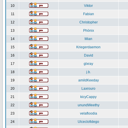
10
Viktor
11
Fabian
12
Christopher
13
Phönix
14
Mian
15
Kriegerdaemon
16
David
17
glxray
18
j.b.
19
amildKeeday
20
Laxrouro
21
kicyCappy
22
unundWeethy
23
velafloodia
24
Ulceclofidego