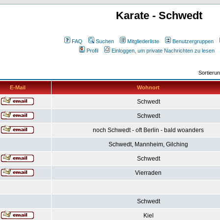
Karate - Schwedt
FAQ
Suchen
Mitgliederliste
Benutzergruppen
Profil
Einloggen, um private Nachrichten zu lesen
Sortieru
E-Mail
Wohnort
Schwedt
Schwedt
noch Schwedt - oft Berlin - bald woanders
Schwedt, Mannheim, Gilching
Schwedt
Vierraden
Schwedt
Kiel