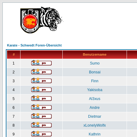
Karate - Schwedt Foren-Übersicht
#
Benutzername
1
Sumo
2
Bonsai
3
Finn
4
Yakisoba
5
Al3xus
6
Andre
7
Dietmar
8
xLonelyWolfx
9
Kathrin