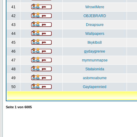
41
WrowlMere
42
OBJEBRARD
43
Dreapsure
44
Wallpapers
45
IlkykIbs8
46
gydaygreree
47
mymnunmapse
48
Stataionida
49
astomoabume
50
Gaylapennied
Seite
1
von
6005