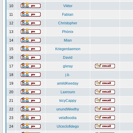
10
Viktor
11
Fabian
12
Christopher
13
Phönix
14
Mian
15
Kriegerdaemon
16
David
17
glxray
18
j.b.
19
amildKeeday
20
Laxrouro
21
kicyCappy
22
unundWeethy
23
velafloodia
24
Ulceclofidego