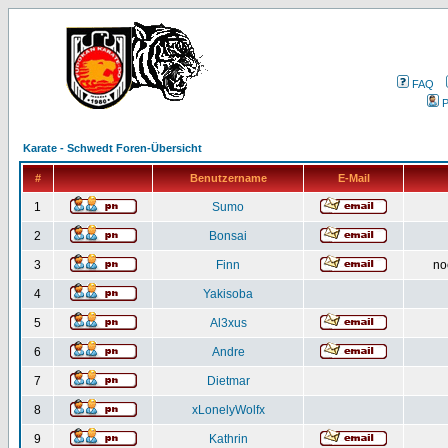
FAQ
P
Karate - Schwedt Foren-Übersicht
#
Benutzername
E-Mail
1
Sumo
2
Bonsai
3
Finn
no
4
Yakisoba
5
Al3xus
6
Andre
7
Dietmar
8
xLonelyWolfx
9
Kathrin