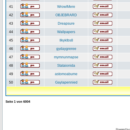
41
WrowlMere
42
OBJEBRARD
43
Dreapsure
44
Wallpapers
45
IlkykIbs8
46
gydaygreree
47
mymnunmapse
48
Stataionida
49
astomoabume
50
Gaylapennied
Seite
1
von
6004
Powered by