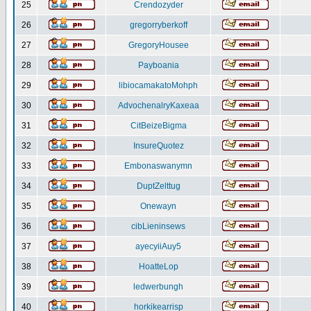
25
Crendozyder
26
gregorryberkoff
27
GregoryHousee
28
Payboania
29
libiocamakatoMohph
30
AdvochenalryKaxeaa
31
CitBeizeBigma
32
InsureQuotez
33
Embonaswanymn
34
DuptZelttug
35
Onewayn
36
cibLieninsews
37
ayecyiiAuy5
38
HoatteLop
39
ledwerbungh
40
horkikearrisp