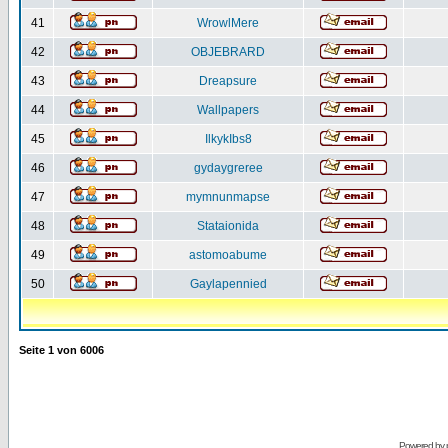
41
WrowlMere
42
OBJEBRARD
43
Dreapsure
44
Wallpapers
45
IlkykIbs8
46
gydaygreree
47
mymnunmapse
48
Stataionida
49
astomoabume
50
Gaylapennied
Seite
1
von
6006
Powered by