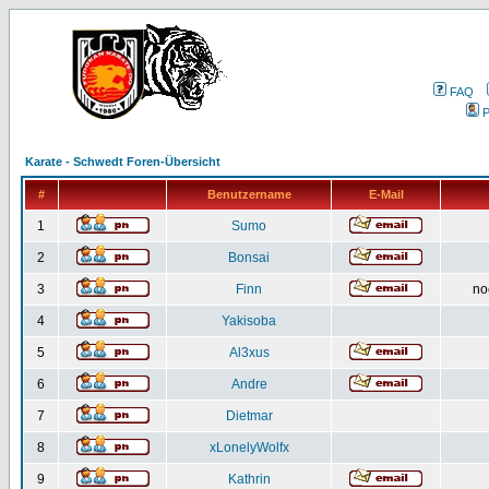
FAQ
P
Karate - Schwedt Foren-Übersicht
#
Benutzername
E-Mail
1
Sumo
2
Bonsai
3
Finn
no
4
Yakisoba
5
Al3xus
6
Andre
7
Dietmar
8
xLonelyWolfx
9
Kathrin