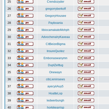
25
Crendozyder
26
gregorryberkoff
27
GregoryHousee
28
Payboania
29
libiocamakatoMohph
30
AdvochenalryKaxeaa
31
CitBeizeBigma
32
InsureQuotez
33
Embonaswanymn
34
DuptZelttug
35
Onewayn
36
cibLieninsews
37
ayecyiiAuy5
38
HoatteLop
39
ledwerbungh
40
horkikearrisp