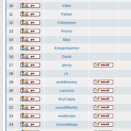
10
Viktor
11
Fabian
12
Christopher
13
Phönix
14
Mian
15
Kriegerdaemon
16
David
17
glxray
18
j.b.
19
amildKeeday
20
Laxrouro
21
kicyCappy
22
unundWeethy
23
velafloodia
24
Ulceclofidego