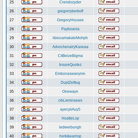
25
Crendozyder
26
gregorryberkoff
27
GregoryHousee
28
Payboania
29
libiocamakatoMohph
30
AdvochenalryKaxeaa
31
CitBeizeBigma
32
InsureQuotez
33
Embonaswanymn
34
DuptZelttug
35
Onewayn
36
cibLieninsews
37
ayecyiiAuy5
38
HoatteLop
39
ledwerbungh
40
horkikearrisp