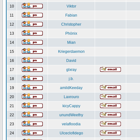
10
Viktor
11
Fabian
12
Christopher
13
Phönix
14
Mian
15
Kriegerdaemon
16
David
17
glxray
18
j.b.
19
amildKeeday
20
Laxrouro
21
kicyCappy
22
unundWeethy
23
velafloodia
24
Ulceclofidego