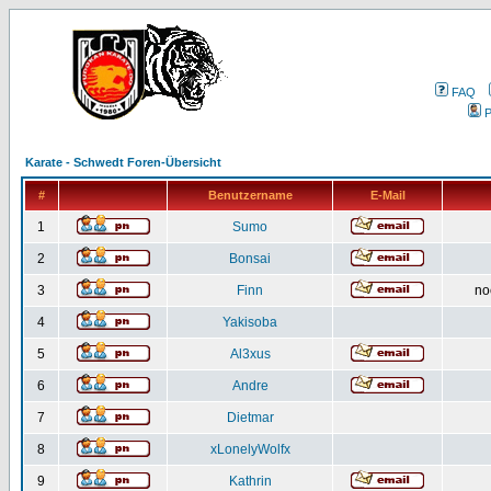
FAQ
P
Karate - Schwedt Foren-Übersicht
#
Benutzername
E-Mail
1
Sumo
2
Bonsai
3
Finn
no
4
Yakisoba
5
Al3xus
6
Andre
7
Dietmar
8
xLonelyWolfx
9
Kathrin