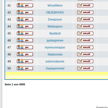
41
WrowlMere
42
OBJEBRARD
43
Dreapsure
44
Wallpapers
45
IlkykIbs8
46
gydaygreree
47
mymnunmapse
48
Stataionida
49
astomoabume
50
Gaylapennied
Seite
1
von
6005
Powered by