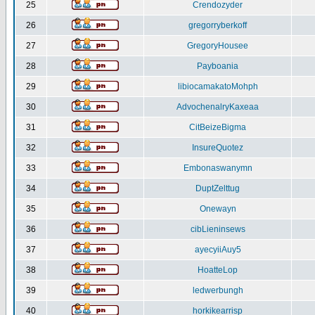
25
Crendozyder
26
gregorryberkoff
27
GregoryHousee
28
Payboania
29
libiocamakatoMohph
30
AdvochenalryKaxeaa
31
CitBeizeBigma
32
InsureQuotez
33
Embonaswanymn
34
DuptZelttug
35
Onewayn
36
cibLieninsews
37
ayecyiiAuy5
38
HoatteLop
39
ledwerbungh
40
horkikearrisp