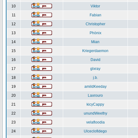
10
Viktor
11
Fabian
12
Christopher
13
Phönix
14
Mian
15
Kriegerdaemon
16
David
17
glxray
18
j.b.
19
amildKeeday
20
Laxrouro
21
kicyCappy
22
unundWeethy
23
velafloodia
24
Ulceclofidego