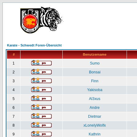
Karate - Schwedt Foren-Übersicht
#
Benutzername
1
Sumo
2
Bonsai
3
Finn
4
Yakisoba
5
Al3xus
6
Andre
7
Dietmar
8
xLonelyWolfx
9
Kathrin