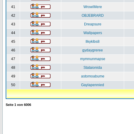
41
WrowlMere
42
OBJEBRARD
43
Dreapsure
44
Wallpapers
45
IlkykIbs8
46
gydaygreree
47
mymnunmapse
48
Stataionida
49
astomoabume
50
Gaylapennied
Seite
1
von
6006