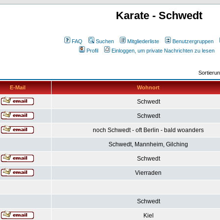
Karate - Schwedt
FAQ
Suchen
Mitgliederliste
Benutzergruppen
Profil
Einloggen, um private Nachrichten zu lesen
Sortieru
E-Mail
Wohnort
Schwedt
Schwedt
noch Schwedt - oft Berlin - bald woanders
Schwedt, Mannheim, Gilching
Schwedt
Vierraden
Schwedt
Kiel