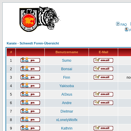
FAQ
P
Karate - Schwedt Foren-Übersicht
#
Benutzername
E-Mail
1
Sumo
2
Bonsai
3
Finn
no
4
Yakisoba
5
Al3xus
6
Andre
7
Dietmar
8
xLonelyWolfx
9
Kathrin