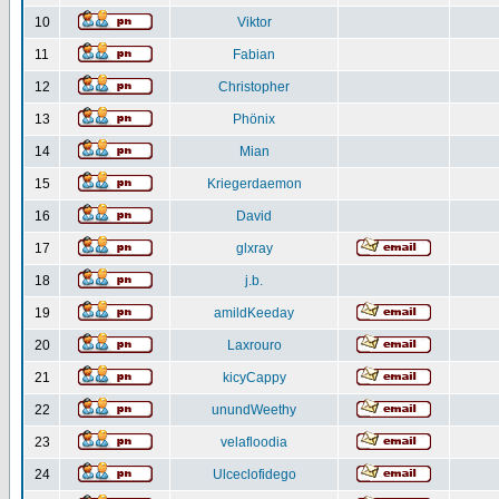
10
Viktor
11
Fabian
12
Christopher
13
Phönix
14
Mian
15
Kriegerdaemon
16
David
17
glxray
18
j.b.
19
amildKeeday
20
Laxrouro
21
kicyCappy
22
unundWeethy
23
velafloodia
24
Ulceclofidego