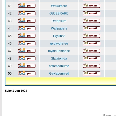
41
WrowlMere
42
OBJEBRARD
43
Dreapsure
44
Wallpapers
45
IlkykIbs8
46
gydaygreree
47
mymnunmapse
48
Stataionida
49
astomoabume
50
Gaylapennied
Seite
1
von
6003
Powered by