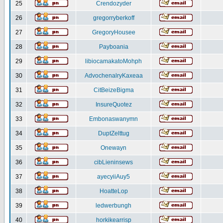
25
Crendozyder
26
gregorryberkoff
27
GregoryHousee
28
Payboania
29
libiocamakatoMohph
30
AdvochenalryKaxeaa
31
CitBeizeBigma
32
InsureQuotez
33
Embonaswanymn
34
DuptZelttug
35
Onewayn
36
cibLieninsews
37
ayecyiiAuy5
38
HoatteLop
39
ledwerbungh
40
horkikearrisp