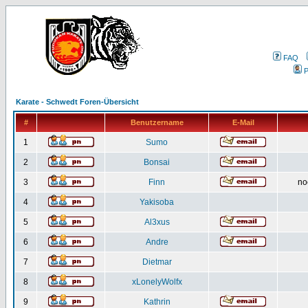
FAQ
P
Karate - Schwedt Foren-Übersicht
#
Benutzername
E-Mail
1
Sumo
2
Bonsai
3
Finn
no
4
Yakisoba
5
Al3xus
6
Andre
7
Dietmar
8
xLonelyWolfx
9
Kathrin