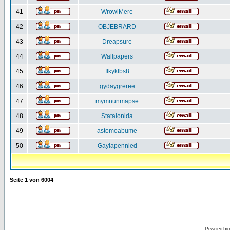
41
WrowlMere
42
OBJEBRARD
43
Dreapsure
44
Wallpapers
45
IlkykIbs8
46
gydaygreree
47
mymnunmapse
48
Stataionida
49
astomoabume
50
Gaylapennied
Seite
1
von
6004
Powered by