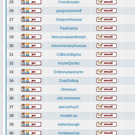
25
Crendozyder
26
gregorryberkoff
27
GregoryHousee
28
Payboania
29
libiocamakatoMohph
30
AdvochenalryKaxeaa
31
CitBeizeBigma
32
InsureQuotez
33
Embonaswanymn
34
DuptZelttug
35
Onewayn
36
cibLieninsews
37
ayecyiiAuy5
38
HoatteLop
39
ledwerbungh
40
horkikearrisp