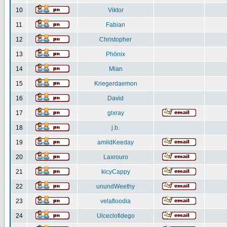
10
Viktor
11
Fabian
12
Christopher
13
Phönix
14
Mian
15
Kriegerdaemon
16
David
17
glxray
18
j.b.
19
amildKeeday
20
Laxrouro
21
kicyCappy
22
unundWeethy
23
velafloodia
24
Ulceclofidego