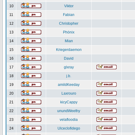
10
Viktor
11
Fabian
12
Christopher
13
Phönix
14
Mian
15
Kriegerdaemon
16
David
17
glxray
18
j.b.
19
amildKeeday
20
Laxrouro
21
kicyCappy
22
unundWeethy
23
velafloodia
24
Ulceclofidego