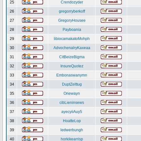
25
Crendozyder
26
gregorryberkoff
27
GregoryHousee
28
Payboania
29
libiocamakatoMohph
30
AdvochenalryKaxeaa
31
CitBeizeBigma
32
InsureQuotez
33
Embonaswanymn
34
DuptZelttug
35
Onewayn
36
cibLieninsews
37
ayecyiiAuy5
38
HoatteLop
39
ledwerbungh
40
horkikearrisp