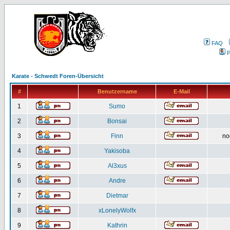
FAQ
P
Karate - Schwedt Foren-Übersicht
#
Benutzername
E-Mail
1
Sumo
2
Bonsai
3
Finn
no
4
Yakisoba
5
Al3xus
6
Andre
7
Dietmar
8
xLonelyWolfx
9
Kathrin