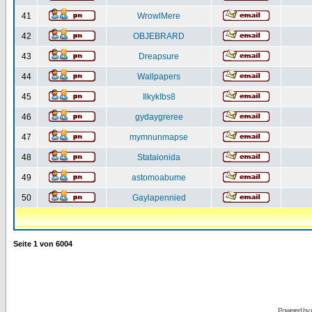
41
WrowlMere
42
OBJEBRARD
43
Dreapsure
44
Wallpapers
45
IlkykIbs8
46
gydaygreree
47
mymnunmapse
48
Stataionida
49
astomoabume
50
Gaylapennied
Seite
1
von
6004
Powered by