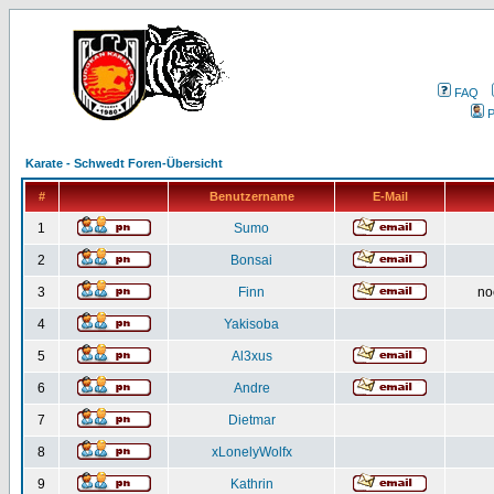
FAQ
P
Karate - Schwedt Foren-Übersicht
#
Benutzername
E-Mail
1
Sumo
2
Bonsai
3
Finn
no
4
Yakisoba
5
Al3xus
6
Andre
7
Dietmar
8
xLonelyWolfx
9
Kathrin