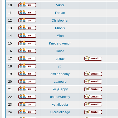
10
Viktor
11
Fabian
12
Christopher
13
Phönix
14
Mian
15
Kriegerdaemon
16
David
17
glxray
18
j.b.
19
amildKeeday
20
Laxrouro
21
kicyCappy
22
unundWeethy
23
velafloodia
24
Ulceclofidego