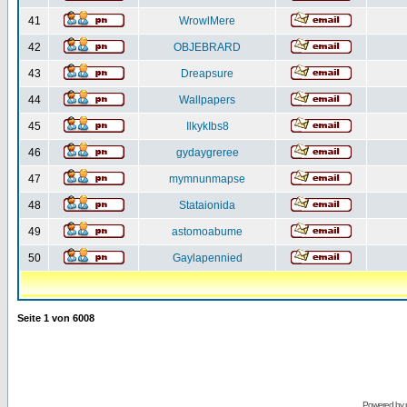
41
WrowlMere
42
OBJEBRARD
43
Dreapsure
44
Wallpapers
45
IlkykIbs8
46
gydaygreree
47
mymnunmapse
48
Stataionida
49
astomoabume
50
Gaylapennied
Seite
1
von
6008
Powered by