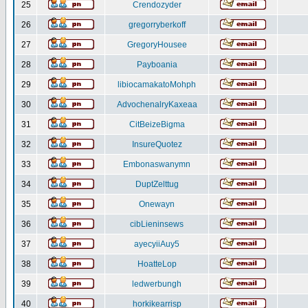
25
Crendozyder
26
gregorryberkoff
27
GregoryHousee
28
Payboania
29
libiocamakatoMohph
30
AdvochenalryKaxeaa
31
CitBeizeBigma
32
InsureQuotez
33
Embonaswanymn
34
DuptZelttug
35
Onewayn
36
cibLieninsews
37
ayecyiiAuy5
38
HoatteLop
39
ledwerbungh
40
horkikearrisp