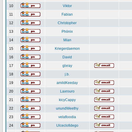
10
Viktor
11
Fabian
12
Christopher
13
Phönix
14
Mian
15
Kriegerdaemon
16
David
17
glxray
18
j.b.
19
amildKeeday
20
Laxrouro
21
kicyCappy
22
unundWeethy
23
velafloodia
24
Ulceclofidego