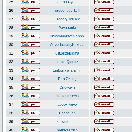
25
Crendozyder
26
gregorryberkoff
27
GregoryHousee
28
Payboania
29
libiocamakatoMohph
30
AdvochenalryKaxeaa
31
CitBeizeBigma
32
InsureQuotez
33
Embonaswanymn
34
DuptZelttug
35
Onewayn
36
cibLieninsews
37
ayecyiiAuy5
38
HoatteLop
39
ledwerbungh
40
horkikearrisp