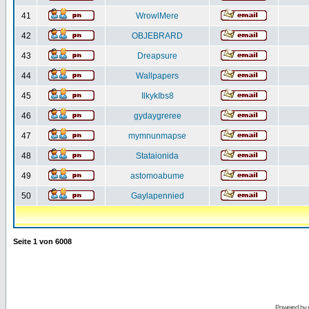
41
WrowlMere
42
OBJEBRARD
43
Dreapsure
44
Wallpapers
45
IlkykIbs8
46
gydaygreree
47
mymnunmapse
48
Stataionida
49
astomoabume
50
Gaylapennied
Seite
1
von
6008
Powered by