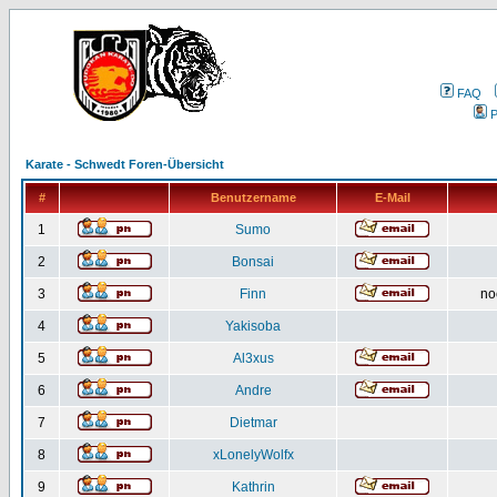
FAQ
P
Karate - Schwedt Foren-Übersicht
#
Benutzername
E-Mail
1
Sumo
2
Bonsai
3
Finn
no
4
Yakisoba
5
Al3xus
6
Andre
7
Dietmar
8
xLonelyWolfx
9
Kathrin