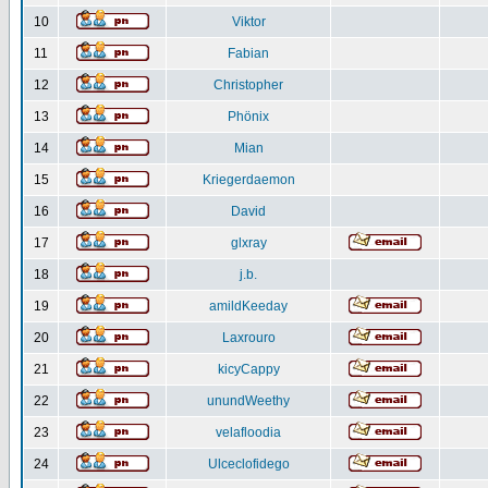
10
Viktor
11
Fabian
12
Christopher
13
Phönix
14
Mian
15
Kriegerdaemon
16
David
17
glxray
18
j.b.
19
amildKeeday
20
Laxrouro
21
kicyCappy
22
unundWeethy
23
velafloodia
24
Ulceclofidego