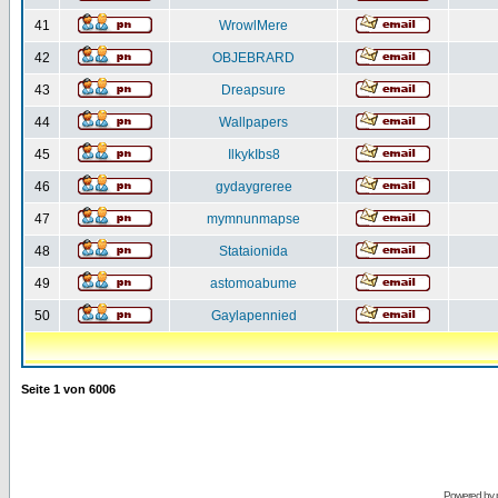
41
WrowlMere
42
OBJEBRARD
43
Dreapsure
44
Wallpapers
45
IlkykIbs8
46
gydaygreree
47
mymnunmapse
48
Stataionida
49
astomoabume
50
Gaylapennied
Seite
1
von
6006
Powered by