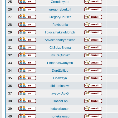
25
Crendozyder
26
gregorryberkoff
27
GregoryHousee
28
Payboania
29
libiocamakatoMohph
30
AdvochenalryKaxeaa
31
CitBeizeBigma
32
InsureQuotez
33
Embonaswanymn
34
DuptZelttug
35
Onewayn
36
cibLieninsews
37
ayecyiiAuy5
38
HoatteLop
39
ledwerbungh
40
horkikearrisp