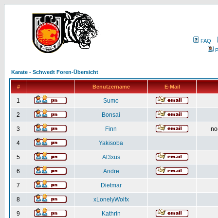
FAQ
P
Karate - Schwedt Foren-Übersicht
#
Benutzername
E-Mail
1
Sumo
2
Bonsai
3
Finn
no
4
Yakisoba
5
Al3xus
6
Andre
7
Dietmar
8
xLonelyWolfx
9
Kathrin