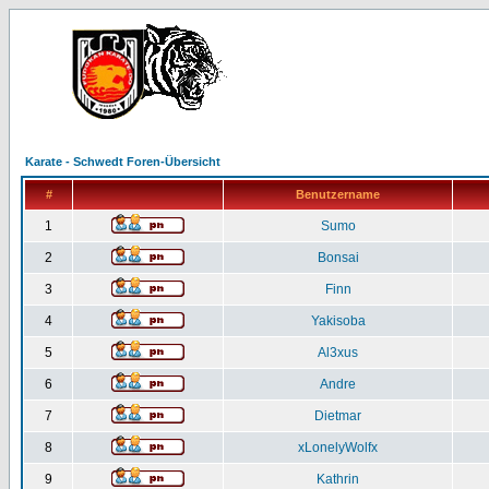
Karate - Schwedt Foren-Übersicht
#
Benutzername
1
Sumo
2
Bonsai
3
Finn
4
Yakisoba
5
Al3xus
6
Andre
7
Dietmar
8
xLonelyWolfx
9
Kathrin