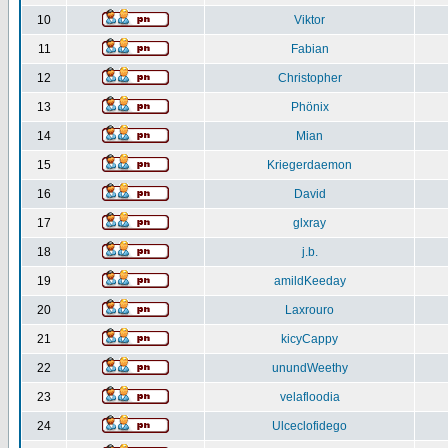
10
Viktor
11
Fabian
12
Christopher
13
Phönix
14
Mian
15
Kriegerdaemon
16
David
17
glxray
18
j.b.
19
amildKeeday
20
Laxrouro
21
kicyCappy
22
unundWeethy
23
velafloodia
24
Ulceclofidego