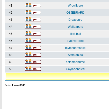
41
WrowlMere
42
OBJEBRARD
43
Dreapsure
44
Wallpapers
45
IlkykIbs8
46
gydaygreree
47
mymnunmapse
48
Stataionida
49
astomoabume
50
Gaylapennied
Seite
1
von
6006