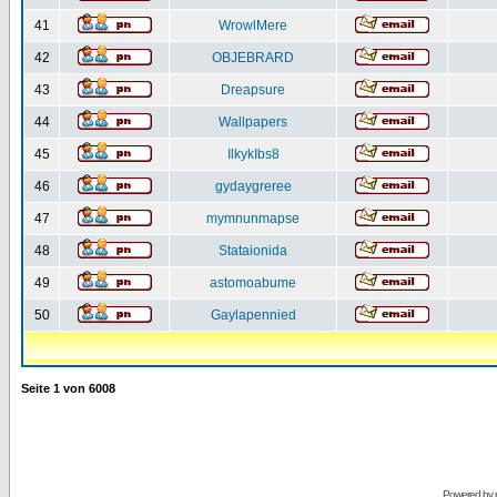
41
WrowlMere
42
OBJEBRARD
43
Dreapsure
44
Wallpapers
45
IlkykIbs8
46
gydaygreree
47
mymnunmapse
48
Stataionida
49
astomoabume
50
Gaylapennied
Seite
1
von
6008
Powered by