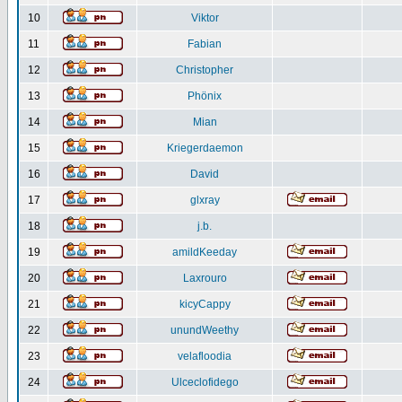
10
Viktor
11
Fabian
12
Christopher
13
Phönix
14
Mian
15
Kriegerdaemon
16
David
17
glxray
18
j.b.
19
amildKeeday
20
Laxrouro
21
kicyCappy
22
unundWeethy
23
velafloodia
24
Ulceclofidego