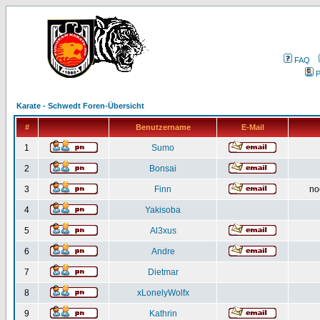
FAQ
P
Karate - Schwedt Foren-Übersicht
#
Benutzername
E-Mail
1
Sumo
2
Bonsai
3
Finn
no
4
Yakisoba
5
Al3xus
6
Andre
7
Dietmar
8
xLonelyWolfx
9
Kathrin