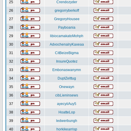
25
Crendozyder
26
gregorryberkoff
27
GregoryHousee
28
Payboania
29
libiocamakatoMohph
30
AdvochenalryKaxeaa
31
CitBeizeBigma
32
InsureQuotez
33
Embonaswanymn
34
DuptZelttug
35
Onewayn
36
cibLieninsews
37
ayecyiiAuy5
38
HoatteLop
39
ledwerbungh
40
horkikearrisp