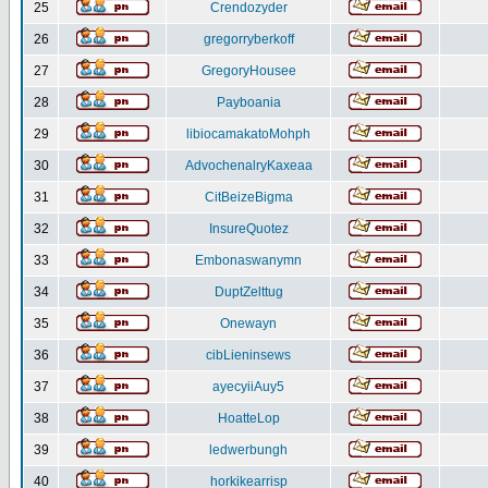
25
Crendozyder
26
gregorryberkoff
27
GregoryHousee
28
Payboania
29
libiocamakatoMohph
30
AdvochenalryKaxeaa
31
CitBeizeBigma
32
InsureQuotez
33
Embonaswanymn
34
DuptZelttug
35
Onewayn
36
cibLieninsews
37
ayecyiiAuy5
38
HoatteLop
39
ledwerbungh
40
horkikearrisp