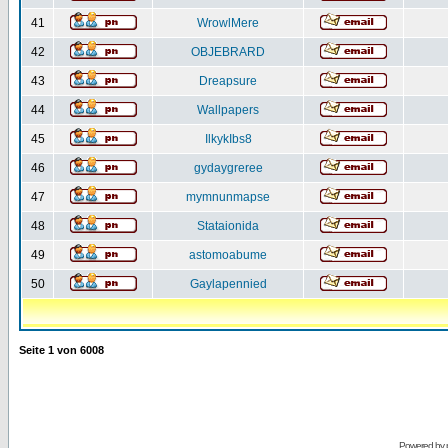
41
WrowlMere
42
OBJEBRARD
43
Dreapsure
44
Wallpapers
45
IlkykIbs8
46
gydaygreree
47
mymnunmapse
48
Stataionida
49
astomoabume
50
Gaylapennied
Seite
1
von
6008
Powered by