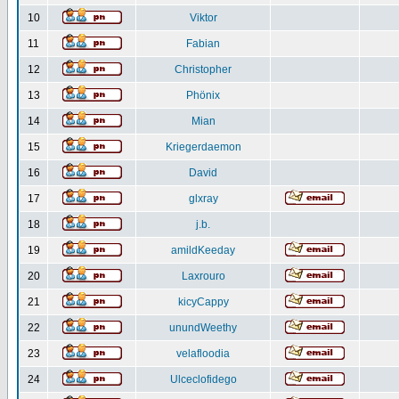
10
Viktor
11
Fabian
12
Christopher
13
Phönix
14
Mian
15
Kriegerdaemon
16
David
17
glxray
18
j.b.
19
amildKeeday
20
Laxrouro
21
kicyCappy
22
unundWeethy
23
velafloodia
24
Ulceclofidego