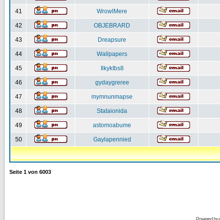
41
WrowlMere
42
OBJEBRARD
43
Dreapsure
44
Wallpapers
45
IlkykIbs8
46
gydaygreree
47
mymnunmapse
48
Stataionida
49
astomoabume
50
Gaylapennied
Seite
1
von
6003
Powered by