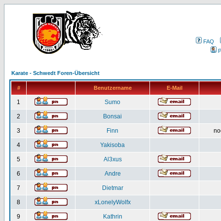
FAQ
P
Karate - Schwedt Foren-Übersicht
#
Benutzername
E-Mail
1
Sumo
2
Bonsai
3
Finn
no
4
Yakisoba
5
Al3xus
6
Andre
7
Dietmar
8
xLonelyWolfx
9
Kathrin