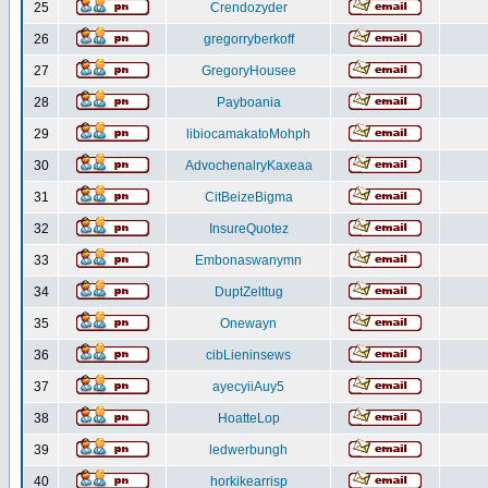
25
Crendozyder
26
gregorryberkoff
27
GregoryHousee
28
Payboania
29
libiocamakatoMohph
30
AdvochenalryKaxeaa
31
CitBeizeBigma
32
InsureQuotez
33
Embonaswanymn
34
DuptZelttug
35
Onewayn
36
cibLieninsews
37
ayecyiiAuy5
38
HoatteLop
39
ledwerbungh
40
horkikearrisp