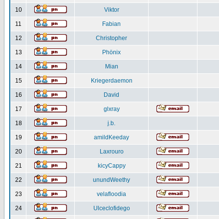
10
Viktor
11
Fabian
12
Christopher
13
Phönix
14
Mian
15
Kriegerdaemon
16
David
17
glxray
18
j.b.
19
amildKeeday
20
Laxrouro
21
kicyCappy
22
unundWeethy
23
velafloodia
24
Ulceclofidego