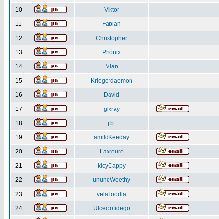
10
Viktor
11
Fabian
12
Christopher
13
Phönix
14
Mian
15
Kriegerdaemon
16
David
17
glxray
18
j.b.
19
amildKeeday
20
Laxrouro
21
kicyCappy
22
unundWeethy
23
velafloodia
24
Ulceclofidego