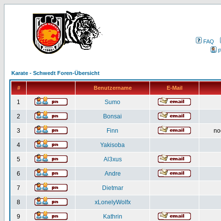
FAQ
P
Karate - Schwedt Foren-Übersicht
#
Benutzername
E-Mail
1
Sumo
2
Bonsai
3
Finn
no
4
Yakisoba
5
Al3xus
6
Andre
7
Dietmar
8
xLonelyWolfx
9
Kathrin