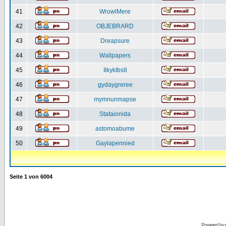
41
WrowlMere
42
OBJEBRARD
43
Dreapsure
44
Wallpapers
45
IlkykIbs8
46
gydaygreree
47
mymnunmapse
48
Stataionida
49
astomoabume
50
Gaylapennied
Seite
1
von
6004
Powered by