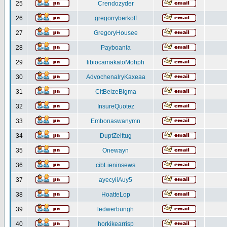
25
Crendozyder
26
gregorryberkoff
27
GregoryHousee
28
Payboania
29
libiocamakatoMohph
30
AdvochenalryKaxeaa
31
CitBeizeBigma
32
InsureQuotez
33
Embonaswanymn
34
DuptZelttug
35
Onewayn
36
cibLieninsews
37
ayecyiiAuy5
38
HoatteLop
39
ledwerbungh
40
horkikearrisp