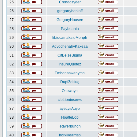
25
Crendozyder
26
gregorryberkoff
27
GregoryHousee
28
Payboania
29
libiocamakatoMohph
30
AdvochenalryKaxeaa
31
CitBeizeBigma
32
InsureQuotez
33
Embonaswanymn
34
DuptZelttug
35
Onewayn
36
cibLieninsews
37
ayecyiiAuy5
38
HoatteLop
39
ledwerbungh
40
horkikearrisp