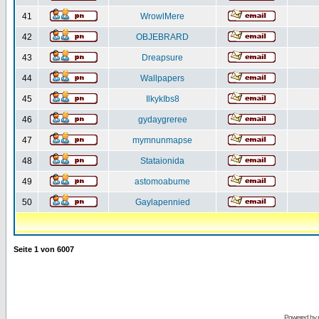
41
WrowlMere
42
OBJEBRARD
43
Dreapsure
44
Wallpapers
45
IlkykIbs8
46
gydaygreree
47
mymnunmapse
48
Stataionida
49
astomoabume
50
Gaylapennied
Seite
1
von
6007
Powered by