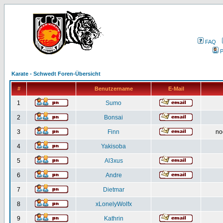
FAQ
P
Karate - Schwedt Foren-Übersicht
#
Benutzername
E-Mail
1
Sumo
2
Bonsai
3
Finn
no
4
Yakisoba
5
Al3xus
6
Andre
7
Dietmar
8
xLonelyWolfx
9
Kathrin