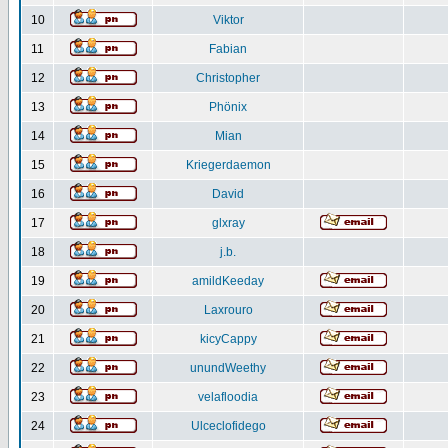
10
Viktor
11
Fabian
12
Christopher
13
Phönix
14
Mian
15
Kriegerdaemon
16
David
17
glxray
18
j.b.
19
amildKeeday
20
Laxrouro
21
kicyCappy
22
unundWeethy
23
velafloodia
24
Ulceclofidego